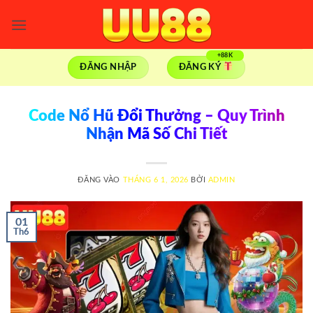
Bỏ
qua
nội
dung
ĐĂNG NHẬP
ĐĂNG KÝ
Code Nổ Hũ Đổi Thưởng – Quy Trình
Nhận Mã Số Chi Tiết
ĐĂNG VÀO
THÁNG 6 1, 2026
BỞI
ADMIN
01
Th6